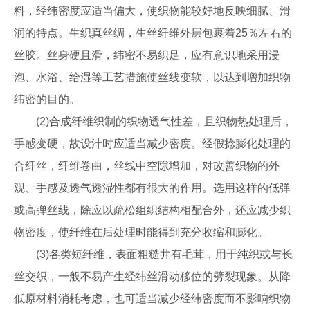
料，经纬密度应适当偏大，使织物能较好地反映细腻、滑
润的特点。生织真丝绸，生丝纤维外层包裹着25％左右的
丝胶。丝身硬且滑，纬密不易织足，应有意识地采用浸
泡、水浴、给湿等工艺措施使丝线变软，以达到增加织物
纬密的目的。
(2)合成纤维织制的织物透气性差，且织物热处理后，
手感变硬，故设汁时应适当减少密度。经假捻膨化处理的
合纤丝，纤维卷曲，丝线中空隙增加，对改善织物的外
观、手感及透气透湿性都有很大的作用。选用这样的低弹
或高弹丝线，除应以疏松组织结构相配合外，还应减少织
物密度，使纤维在后处理时能得到充分收缩和膨化。
(3)各类短纤维，表面粗糙井有毛茸，用于纯织或与长
丝交织，一般不易产生经纬丝滑动移位的劈裂现象。从降
低原材料消耗考虑，也可适当减少经纬密度而不影响织物