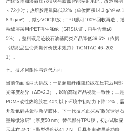
产线仅需加装微压花模块与胶点智能喷射系统，改造周期
＜72小时；热熔胶用量降低22%（单位面积14.3 g/m² vs 1
8.3 g/m²），减少VOC排放；TPU膜可100%回收再造，摇
粒绒层采用rPET再生涤纶（GRS认证，再生含量≥8
5%），整料碳足迹较石油基同类产品降低39.6%（依据
《纺织品生命周期评价技术规范》T/CNTAC 46–202
1）。
七、技术局限性与迭代方向
当前仍面临两大挑战：一是超细纤维摇粒绒在压花后局部
光泽度差异（ΔE≈2.3），影响高端产品视觉一致性；二是
PDMS改性热熔胶在-40℃以下环境中初粘力下降12%，需
开发氟硅共聚型新型胶体。下一代技术正探索“激光诱导石
墨烯微涂层”（厚度50 nm）替代部分TPU膜，初步试验显
示其在-45℃下撕裂强度达41.2 N，且具备电磁屏蔽功能，