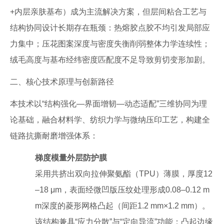
+内层亲肤基布）成为主流解决方案，但层间粘合工艺与
结构协同设计长期存在瓶颈：热熔胶点胶不均引发局部应
力集中；压花图案深度与密度失衡削弱整体力学连续性；
绒毛高度与基布经纬密度匹配度不足导致剪切变形加剧。
二、核心技术原理与创新路径
本技术以“结构强化—界面增韧—动态适配”三维协同为理
论基础，融合材料学、纺织力学与微纳压印工艺，构建全
链路抗撕耐磨增强体系：
梯度模量外层防护膜
采用共挤出双向拉伸聚氨酯（TPU）薄膜，厚度12
–18 μm，表面经微凹版压纹处理形成0.08–0.12 m
m深度的菱形网格凸起（间距1.2 mm×1.2 mm）。
该结构兼具“应力分散”与“定向导流”功能：凸起边缘