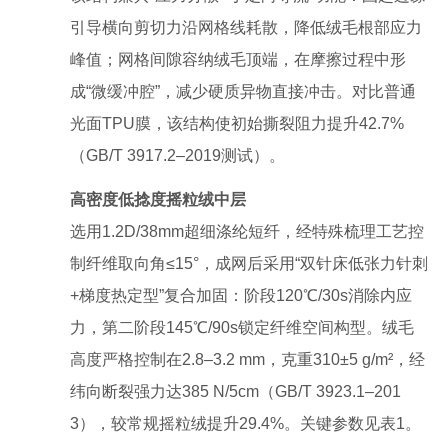
引导横向剪切力沿网格线耗散，降低绒毛根部应力
峰值；网格间隙容纳绒毛顶端，在摩擦过程中形
成“微缓冲腔”，减少硬质异物直接冲击。对比普通
光面TPU膜，该结构使初始撕裂阻力提升42.7%
（GB/T 3917.2–2019测试）。
高密度低捻度摇粒绒中层
选用1.2D/38mm超细涤纶短纤，经特殊梳理工艺控
制纤维取向角≤15°，成网后采用“双针床低张力针刺
+梯度热定型”复合加固：阶段120℃/30s消除内应
力，第二阶段145℃/90s锁定纤维空间构型。绒毛
高度严格控制在2.8–3.2 mm，克重310±5 g/m²，经
纬向断裂强力达385 N/5cm（GB/T 3923.1–201
3），较常规摇粒绒提升29.4%。关键参数见表1。