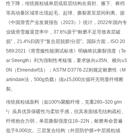
性下降，传统摇粒绒单层或双层结构在肩肘、腋下、裤裆
等高动量区域常出现起毛、起球、撕裂甚至层间剥离。据
《中国滑雪产业发展报告（2023）》统计，2022年国内专
业级滑雪服退货率中，37.6%源于“耐磨不足导致表层破
损”，21.4%归因于“复合层脱胶/分层”。国际方面，ISO 20
589:2021《滑雪服性能测试标准》明确将抗撕裂强度（Te
ar Strength）列为强制性考核项，要求纵向≥35N、横向≥3
0N（Elmendorf法）；ASTM D3776-22则规定耐磨性（M
artindale法，500g负载）须≥15,000次循环无明显纤维断
裂。
传统摇粒绒面料（如100%聚酯纤维，克重280–320 g/m
²）虽具优异保暖性与柔软手感，但其表面绒毛结构疏松、
纤维抱合力弱，单层撕裂强度仅18–22N，耐磨寿命普遍
低于8,000次。三层复合结构（外层防护膜+中层摇粒绒