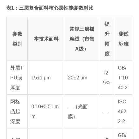
表1：三层复合面料核心层性能参数对比
提
常规三层摇
参数
升
测试
本技术面料
粒绒（市售
类别
幅
标准
A级）
度
外层T
GB/
↓2
PU膜
15±1 μm
20±2 μm
T 10
5%
厚度
40.2
网格
ISO
0.10±0.01 m
—（光面
凸起
—
462
m
膜）
深度
2-2
GB/