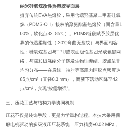
纳米硅氧烷改性热熔胶界面层
摒弃传统EVA热熔胶，采用含端羟基聚二甲基硅氧
烷（PDMS-OH）接枝的聚氨酯基热熔胶（固含量1
00%，软化点82–85℃）。PDMS链段赋予胶层优
异的低温柔顺性（-30℃弯曲无裂纹）与界面相容
性：硅氧烷基团与TPU膜表面极性基团形成氢键网
络，与摇粒绒涤纶分子链发生物理缠结。胶点呈非
均匀分布——在肩线、袖肘等高应力区胶点密度达
85点/cm²（直径0.3 mm），而腋下活动区降至42
点/cm²，实现“按需增强”。
三、压花工艺与结构力学协同机制
压花不仅是装饰手段，更是力学重构过程。本技术采用伺
服电机驱动的多级液压压花系统，压力精度±0.02 MPa，