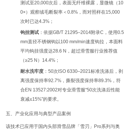
测试至20,000次后，表面无纤维裸露，显微镜（10
0×）观察绒毛断裂率＜0.8%，而对照样在15,000
次时已达4.3%；
钩挂测试
：依据GB/T 21295–2014附录C，使用0.5
mm直径不锈钢钩以100 mm/min速度钩拉，本面料
平均钩挂强度达28.6 N，超过滑雪服行业推荐值
（≥25 N）14.4%；
耐水洗牢度
：50次ISO 6330–2021标准洗涤后，剥
离强度保持率92.7%，撕裂强度保持率89.3%，符
合EN 13527:2002对专业滑雪服“50次洗涤后性能
衰减≤15%”的要求。
五、产业化应用与典型产品案例
该技术已应用于国内头部滑雪品牌「雪刃」Pro系列与奥