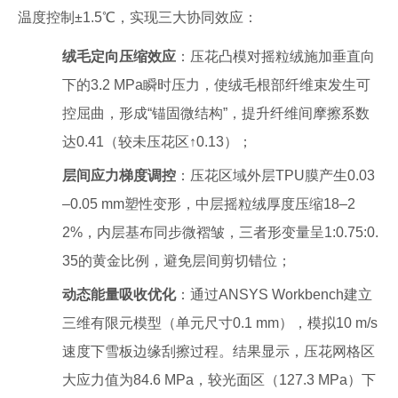
温度控制±1.5℃，实现三大协同效应：
绒毛定向压缩效应
：压花凸模对摇粒绒施加垂直向
下的3.2 MPa瞬时压力，使绒毛根部纤维束发生可
控屈曲，形成“锚固微结构”，提升纤维间摩擦系数
达0.41（较未压花区↑0.13）；
层间应力梯度调控
：压花区域外层TPU膜产生0.03
–0.05 mm塑性变形，中层摇粒绒厚度压缩18–2
2%，内层基布同步微褶皱，三者形变量呈1:0.75:0.
35的黄金比例，避免层间剪切错位；
动态能量吸收优化
：通过ANSYS Workbench建立
三维有限元模型（单元尺寸0.1 mm），模拟10 m/s
速度下雪板边缘刮擦过程。结果显示，压花网格区
大应力值为84.6 MPa，较光面区（127.3 MPa）下