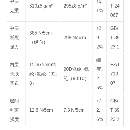
中层
↑5.
310±5 g/m²
295±8 g/m²
T 24
克重
1%
067
中层
↑2
GB/
385 N/5cm
断裂
298 N/5cm
9.
T 39
（经向）
强力
2%
23.1
细
内层
15D/75mm锦
FZ/T
20D涤纶+氨
度↓
亲肤
纶+氨纶（92:
710
纶（90:10）
2
基布
8）
07
5%
层间
↑7
GB/
剥离
12.6 N/5cm
7.3 N/5cm
2.
T 39
强度
6%
23.2