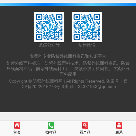
抗紫外线整理很有必要，防止紫外线对皮肤
伤害的同时保持织物原有性能已成为纺织染
整业的重要课题之一。 1801年德国物理学
家里特发现紫外线以来，人们对于紫外线的
认识与研究已有两个多世纪。紫外线来自太
阳辐射的一种电磁射线，国际照明委员会
C...
微信公众号
站长微信
免费的专业防紫外线面料资讯和知识平台
防紫外线面料标准、防紫外线面料技术、防紫外线面料资讯、防紫
外线面料产品、防紫外线面料工厂、防紫外线面料问答、防紫外线
面料应用
Copyright ©
防紫外线面料网 |
All Rights Reserved. 备案号：
蜀
ICP备2022015278号-3
邮箱：
34331943@qq.com
首页
找样品
看产品
联系