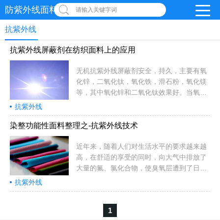
防紫外线面料网
请输入关键字词
抗紫外线
抗紫外线屏蔽剂在纺织面料上的应用
无机抗紫外线屏蔽剂安全，持久，主要有氧
化锌，二氧化钛，氧化铁，滑石粉，氧化镁
等，其中氧化锌和二氧化钛效果好。当氧化
锌，二氧化钛等紫外屏蔽剂达到纳米尺寸
抗紫外线
时，出现优异的光吸收特性，能大量吸收紫
外线，具有优良的紫外线屏蔽作用。颗粒越
染整功能性面料整理之-抗紫外线技术
小，抗紫外效果越好，对织物手感的影响也
越小。纳米抗紫外线整理剂VK-TN01是纳米
近年来，随着人们对生活水平的要求越来越
二氧化钛和纳米氧化锌的复合化合物，外观
高，在舒适的享受的同时，向大气中排放了
为乳白色浆料，结合了TiO2和ZnO的抗紫外
大量的氟、氯化合物，使臭氧层遭到了日趋
的综合性能，具有以下优点：1，对UVA(波
严重的破坏。到达地面的紫外线辐射量增
抗紫外线
长320-400nm)和UVB(280-320nm)能有效的
多，对人体的伤害也越来越严重。因此人体
阻挡和吸收，紫外屏蔽率达99...
防护紫外线辐射的研究得到了重视，而服装
1
是人体有效的保护工具，所以对纺织品进行