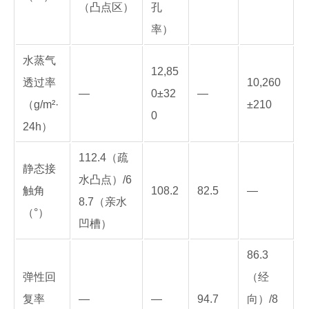
（凸点区）
孔
率）
水蒸气
12,85
透过率
10,260
—
0±32
—
（g/m²·
±210
0
24h）
112.4（疏
静态接
水凸点）/6
触角
108.2
82.5
—
8.7（亲水
（°）
凹槽）
86.3
弹性回
（经
复率
—
—
94.7
向）/8