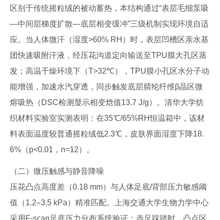
区别于传统摇粒绒的被动蓄热，本结构通过“表层毛细泵吸
—中间层梯度扩散—底层相变缓冲”三级机制实现环境自适
应。当人体微汗（湿度>60% RH）时，表层凹槽区亲水基
团快速吸附汗液，经压花沟道定向输送至TPU膜大孔区蒸
发；高温干燥环境下（T>32℃），TPU膜小孔区水分子动
能增强，加速水汽穿透，同步触发底层腈纶纤维β晶区微
熔吸热（DSC检测显示相变焓值13.7 J/g）。清华大学纺
织材料实验室实测表明：在35℃/65%RH恒温箱中，该材
料表面温度较普通摇粒绒低2.3℃，皮肤界面湿度下降18.
6%（p<0.01，n=12）。
（二）微压触感与静音降噪
压花凸点高度差（0.18 mm）与人体足底/背部压力敏感阈
值（1.2–3.5 kPa）精准匹配。上海交通大学生物力学中心
采用F-scan足底压力分布系统验证：赤足踩踏时，凸点区