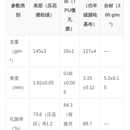
层（T
参数类
表层（压花
（仿羊
合材（3
PU微
别
摇粒绒）
绒腈纶
00 g/m
孔
基布）
²）
膜）
克重
（g/m
145±3
28±1
127±4
—
²）
0.06
厚度
3.15
5.2±0.1
1.82±0.05
±0.00
（mm）
±0.12
5
5
84.3
73.6（压花
（有
孔隙率
区）/61.2
效开
89.7
—
（%）