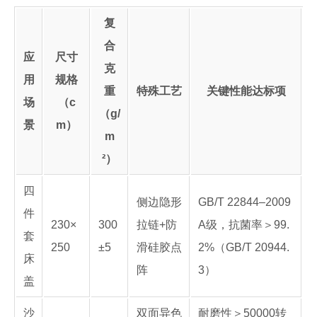
复
合
应
尺寸
克
用
规格
重
特殊工艺
关键性能达标项
场
（c
（g/
景
m）
m
²）
四
侧边隐形
GB/T 22844–2009
件
230×
300
拉链+防
A级，抗菌率＞99.
套
250
±5
滑硅胶点
2%（GB/T 20944.
床
阵
3）
盖
沙
双面异色
耐磨性＞50000转