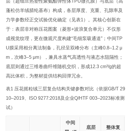
层（超细旦热塑性聚氨酯弹性体TPU微孔膜）与底层（高
蓬松仿羊绒腈纶基布）构成，各层厚度、克重、孔隙率及
力学参数经正交试验优化确定（见表1）。其核心创新在
于：表层非对称压花图案（菱形+波浪复合单元）不仅形
成视觉纹理，更在微观尺度构建“毛细泵吸通道”；中间TP
U膜采用相分离法制备，孔径呈双峰分布（主峰0.8–1.2 μ
m，次峰3–5 μm），兼具水蒸气高透性与液态水阻隔性；
底层则通过三维卷曲纤维随机交织，形成12.3 cm³/g的超
高比体积，为整材提供结构回弹冗余。
表1 压花摇粒绒三层复合结构关键参数对比（依据GB/T 29
10–2019、ISO 9277:2018及企业Q/HTF 003–2023标准测
试）
中间
底层
整体复