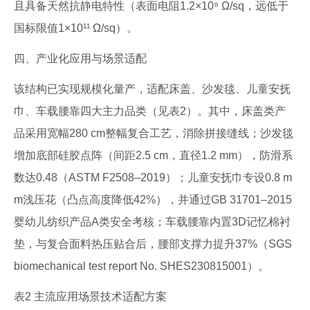
且具备天然抗静电特性（表面电阻1.2×10⁸ Ω/sq，远低于
国标限值1×10¹¹ Ω/sq）。
四、产业化应用与场景适配
该结构已实现规模化量产，适配床盖、沙发毯、儿童安抚
巾、车载腰靠四大主力品类（见表2）。其中，床盖类产
品采用宽幅280 cm整幅复合工艺，消除拼接缝线；沙发毯
增加底部硅胶点阵（间距2.5 cm，直径1.2 mm），防滑系
数达0.48（ASTM F2508–2019）；儿童安抚巾专设0.8 m
m浅压花（凸点高度降低42%），并通过GB 31701–2015
婴幼儿纺织产品A类安全考核；车载腰靠内置3D记忆棉衬
垫，与复合面料热压贴合后，腰部支撑力提升37%（SGS
biomechanical test report No. SHES230815001）。
表2 主流应用场景技术适配方案