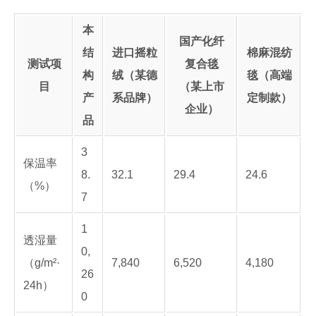
本
国产化纤
结
进口摇粒
棉麻混纺
测试项
复合毯
构
绒（某德
毯（高端
目
（某上市
产
系品牌）
定制款）
企业）
品
3
保温率
8.
32.1
29.4
24.6
（%）
7
1
透湿量
0,
（g/m²·
7,840
6,520
4,180
26
24h）
0