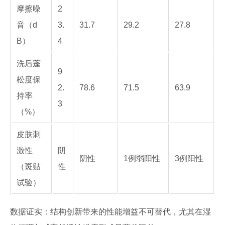
摩擦噪
2
音（d
3.
31.7
29.2
27.8
B）
4
洗后蓬
9
松度保
2.
78.6
71.5
63.9
持率
3
（%）
皮肤刺
激性
阴
阴性
1例弱阳性
3例阳性
（斑贴
性
试验）
数据证实：结构创新带来的性能增益不可替代，尤其在湿