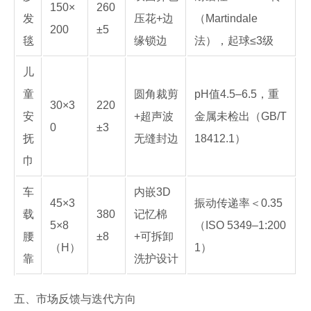
150×
260
发
压花+边
（Martindale
200
±5
毯
缘锁边
法），起球≤3级
儿
童
圆角裁剪
pH值4.5–6.5，重
30×3
220
安
+超声波
金属未检出（GB/T
0
±3
抚
无缝封边
18412.1）
巾
车
内嵌3D
45×3
振动传递率＜0.35
载
380
记忆棉
5×8
（ISO 5349–1:200
腰
±8
+可拆卸
（H）
1）
靠
洗护设计
五、市场反馈与迭代方向