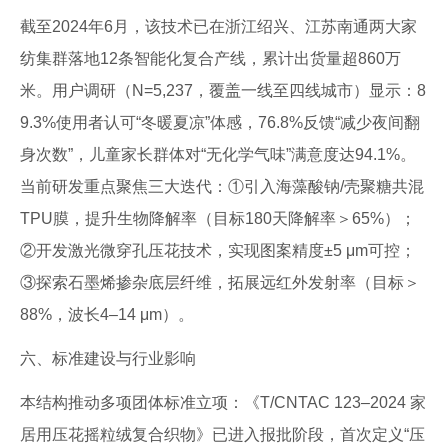
截至2024年6月，该技术已在浙江绍兴、江苏南通两大家
纺集群落地12条智能化复合产线，累计出货量超860万
米。用户调研（N=5,237，覆盖一线至四线城市）显示：8
9.3%使用者认可“冬暖夏凉”体感，76.8%反馈“减少夜间翻
身次数”，儿童家长群体对“无化学气味”满意度达94.1%。
当前研发重点聚焦三大迭代：①引入海藻酸钠/壳聚糖共混
TPU膜，提升生物降解率（目标180天降解率＞65%）；
②开发激光微穿孔压花技术，实现图案精度±5 μm可控；
③探索石墨烯掺杂底层纤维，拓展远红外发射率（目标＞
88%，波长4–14 μm）。
六、标准建设与行业影响
本结构推动多项团体标准立项：《T/CNTAC 123–2024 家
居用压花摇粒绒复合织物》已进入报批阶段，首次定义“压