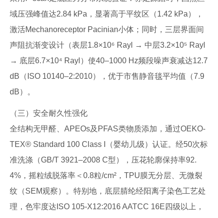
域压强峰值达2.84 kPa，显著高于平纹区（1.42 kPa），
激活Mechanoreceptor Pacinian小体；同时，三层界面间
声阻抗渐变设计（表层1.8×10⁶ Rayl → 中层3.2×10⁵ Rayl
→ 底层6.7×10⁴ Rayl）使40–1000 Hz频段噪声衰减达12.7
dB（ISO 10140–2:2010），优于市售静音毯平均值（7.9
dB）。
（三）安全耐久性强化
全结构无甲醛、APEOs及PFAS类物质添加，通过OEKO-
TEX® Standard 100 Class I（婴幼儿级）认证。经50次标
准洗涤（GB/T 3921–2008 C型），压花轮廓保持率92.
4%，摇粒绒脱落率＜0.8粒/cm²，TPU膜无分层、无微裂
纹（SEM观察）。特别地，底层腈纶经阳离子染色工艺处
理，色牢度达ISO 105-X12:2016 AATCC 16E四级以上，