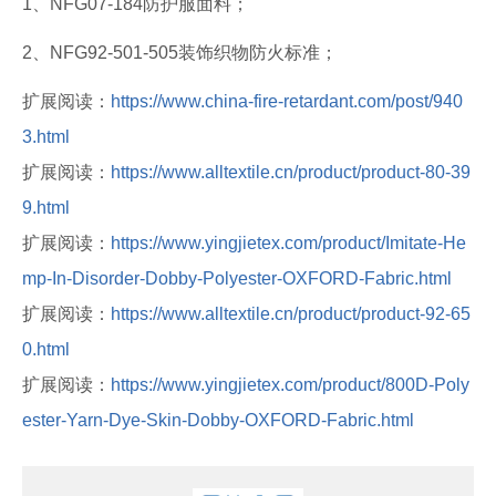
1、NFG07-184防护服面料；
2、NFG92-501-505装饰织物防火标准；
扩展阅读：
https://www.china-fire-retardant.com/post/940
3.html
扩展阅读：
https://www.alltextile.cn/product/product-80-39
9.html
扩展阅读：
https://www.yingjietex.com/product/Imitate-He
mp-In-Disorder-Dobby-Polyester-OXFORD-Fabric.html
扩展阅读：
https://www.alltextile.cn/product/product-92-65
0.html
扩展阅读：
https://www.yingjietex.com/product/800D-Poly
ester-Yarn-Dye-Skin-Dobby-OXFORD-Fabric.html