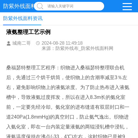
防紫外线面料网
请输入关键字词
防紫外线面料资讯
液氨整理工艺示例
城南二哥
2024-08-28 11:49:18
来源：防紫外线布_防紫外线面料网
桑福瑟特整理工艺程序：织物进入桑福瑟特整理联合机
后，先通过三个烘干烘筒，使织物上的含潮率减至3％左
右，避免影响织物上的液氨浓度。为了防止热布进入液氨
槽中，导致液氨过度挥发，所以在进入8.3m长的氨化室
前，一定要先经冷却。氨化室的进布缝道有双层封口和一
道240Pa(1.8mmHg)的真空封口，防止氨气逸出。织物进
入氨化室，即在一台内装定量液氨的两辊浸轧槽中浸轧，
液氨温度保持在沸点(-33．4℃)左右，这时织物已是被9