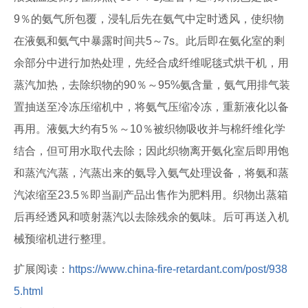
9％的氨气所包覆，浸轧后先在氨气中定时透风，使织物
在液氨和氨气中暴露时间共5～7s。此后即在氨化室的剩
余部分中进行加热处理，先经合成纤维呢毯式烘干机，用
蒸汽加热，去除织物的90％～95%氨含量，氨气用排气装
置抽送至冷冻压缩机中，将氨气压缩冷冻，重新液化以备
再用。液氨大约有5％～10％被织物吸收并与棉纤维化学
结合，但可用水取代去除；因此织物离开氨化室后即用饱
和蒸汽汽蒸，汽蒸出来的氨导入氨气处理设备，将氨和蒸
汽浓缩至23.5％即当副产品出售作为肥料用。织物出蒸箱
后再经透风和喷射蒸汽以去除残余的氨味。后可再送入机
械预缩机进行整理。
扩展阅读：
https://www.china-fire-retardant.com/post/938
5.html