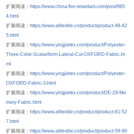
扩展阅读：
https://www.china-fire-retardant.com/post/965
4.html
扩展阅读：
https://www.alltextile.cn/product/product-48-42
5.html
扩展阅读：
https://www.yingjietex.com/product/Polyester-
Three-Color-Scalariform-Lateral-Cut-OXFORD-Fabric.ht
ml
扩展阅读：
https://www.yingjietex.com/product/Polyester-
OXFORD-Fabric-3.html
扩展阅读：
https://www.yingjietex.com/product/DE-29-Me
mory-Fabric.html
扩展阅读：
https://www.alltextile.cn/product/product-61-52
7.html
扩展阅读：
https://www.alltextile.cn/product/product-59-90