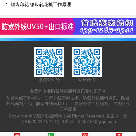
锯齿印花 锯齿轧花机工作原理
微信公众号
站长微信
免费的专业防紫外线面料资讯和知识平台
防紫外线面料标准、防紫外线面料技术、防紫外线面料资讯、防紫
外线面料产品、防紫外线面料工厂、防紫外线面料问答、防紫外线
面料应用
Copyright ©
防紫外线面料网 |
All Rights Reserved. 备案号：
蜀
ICP备2022015278号-3
邮箱：
34331943@qq.com