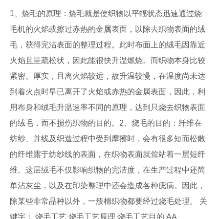
1、烧毛的原理：烧毛就是使织物以平幅状态迅速通过烧
毛机的火焰或擦过赤热的金属表面，以除去织物表面的绒
毛，获得完洁表面的整理过程。此时布面上的绒毛因靠近
火焰且呈疏松状，因此能很快升温燃烧。而织物本身比较
紧密、厚实，且离火焰较远，故升温较慢，在温度尚未达
到着火点时早已离开了火焰或赤热的金属表面，因此，利
用布身和绒毛升温速率不同的原理，达到只烧去织物表面
的绒毛，而不损伤织物的目的。2、烧毛的目的：纤维在
纺纱、并线及织造过程中受到摩擦时，会有很多短而松散
的纤维露于纺纱线的表面，在织物表面就耸站着一层短纤
维。这层绒毛不仅影响织物的完洁度，在生产过程中还简
单沾灰尘，以及在印染整理中还会造成各种疵病。因此，
除某些非常品种以外，一般棉织物都要经过烧毛处理。 关
键字： 烧毛工艺 烧毛工艺原理 烧毛工艺目的 AA