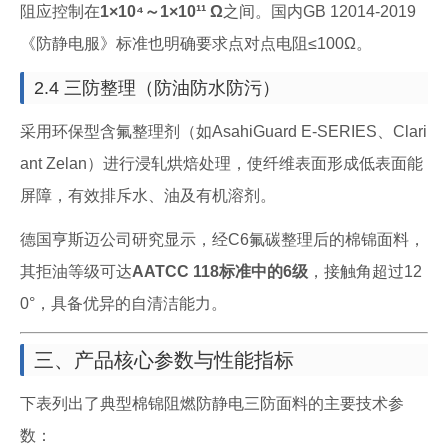
阻应控制在
1×10⁴～1×10¹¹ Ω
之间。国内GB 12014-2019
《防静电服》标准也明确要求点对点电阻≤100Ω。
2.4 三防整理（防油防水防污）
采用环保型含氟整理剂（如AsahiGuard E-SERIES、Clari
ant Zelan）进行浸轧烘焙处理，使纤维表面形成低表面能
屏障，有效排斥水、油及有机溶剂。
德国亨斯迈公司研究显示，经C6氟碳整理后的棉锦面料，
其拒油等级可达
AATCC 118标准中的6级
，接触角超过12
0°，具备优异的自清洁能力。
三、产品核心参数与性能指标
下表列出了典型棉锦阻燃防静电三防面料的主要技术参
数：