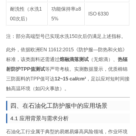
耐洗性（水洗1
功能保持率≥8
ISO 6330
00次后）
5%
注：部分高端型号已实现水洗150次后仍满足上述指标。
此外，依据欧洲EN 11612:2015《防护服—防热和火焰》
标准，该类面料还需通过
熔融滴落测试
（无熔滴）、
热辐
射防护TPP值测试
等严苛考核。实测数据显示，优质棉锦
三防面料的TPP值可达
12~15 cal/cm²
，足以应对短时间接
触高温环境（如闪火事故）。
四、在石油化工防护服中的应用场景
4.1 应用背景与需求分析
石油化工行业属于典型的易燃易爆高风险领域，作业环境