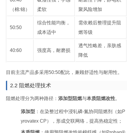
（棉:锦）
柔软
聚风险增加
综合性能均衡，
需依赖后整理提升阻
50:50
成本适中
燃等级
透气性略差，亲肤感
40:60
强度高，耐磨损
降低
目前主流产品多采用50:50配比，兼顾舒适性与耐用性。
2.2 阻燃处理技术
阻燃处理分为两种路径：
添加型阻燃
与
本质阻燃改性
。
添加型
：在染整过程中浸轧磷-氮协同阻燃剂（如P
yrovatex CP），形成交联网络，提高热稳定性；
本质阻燃
：使用预阻燃改性的棉纤维（如Proban®