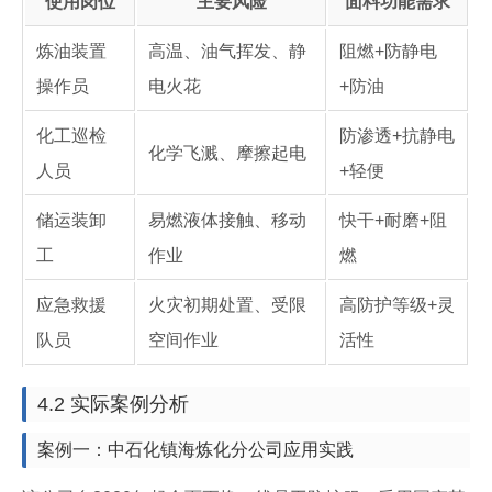
使用岗位
主要风险
面料功能需求
炼油装置
高温、油气挥发、静
阻燃+防静电
操作员
电火花
+防油
化工巡检
防渗透+抗静电
化学飞溅、摩擦起电
人员
+轻便
储运装卸
易燃液体接触、移动
快干+耐磨+阻
工
作业
燃
应急救援
火灾初期处置、受限
高防护等级+灵
队员
空间作业
活性
4.2 实际案例分析
案例一：中石化镇海炼化分公司应用实践