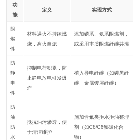
功
定义
实现方式
能
阻
材料遇火不持续燃
添加磷系、氮系阻燃剂，
燃
烧，离火自熄
或采用本质阻燃纤维共混
性
防
抑制电荷积累，防
静
植入导电纤维（如碳黑纤
止静电放电引发爆
电
维、金属镀层纤维）
炸
性
防
油
施加含氟类拒水拒油整理
抵抗油污渗透，便
防
剂（如C8/C6氟碳化合
于清洁维护
水
物）