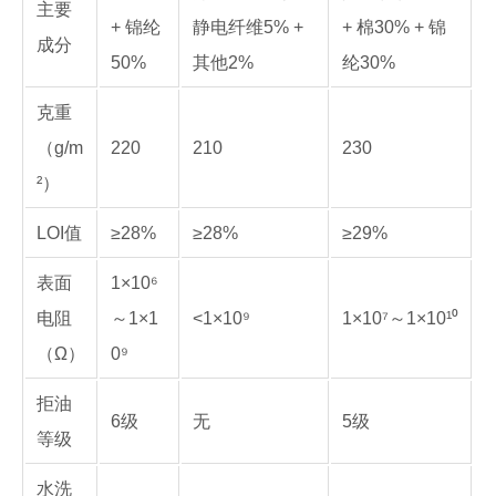
主要
+ 锦纶
静电纤维5% +
+ 棉30% + 锦
成分
50%
其他2%
纶30%
克重
（g/m
220
210
230
²）
LOI值
≥28%
≥28%
≥29%
表面
1×10⁶
电阻
～1×1
<1×10⁹
1×10⁷～1×10¹⁰
（Ω）
0⁹
拒油
6级
无
5级
等级
水洗