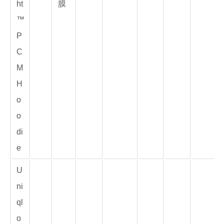
ht
膜
™
P
C
M
H
o
o
di
e
U
ni
ql
o