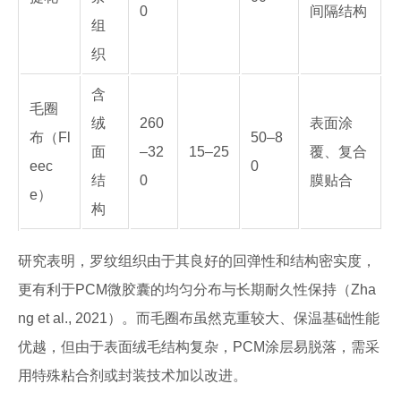
0
间隔结构
组
织
含
毛圈
绒
260
表面涂
布（Fl
50–8
面
–32
15–25
覆、复合
eec
0
结
0
膜贴合
e）
构
研究表明，罗纹组织由于其良好的回弹性和结构密实度，
更有利于PCM微胶囊的均匀分布与长期耐久性保持（Zha
ng et al., 2021）。而毛圈布虽然克重较大、保温基础性能
优越，但由于表面绒毛结构复杂，PCM涂层易脱落，需采
用特殊粘合剂或封装技术加以改进。