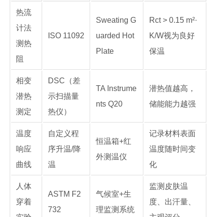
热流
Sweating G
Rct > 0.15 m²·
计法
ISO 11092
uarded Hot
K/W视为良好
测热
Plate
保温
阻
相变
DSC（差
TA Instrume
潜热值越高，
潜热
示扫描量
nts Q20
储能能力越强
测定
热仪）
温度
自定义程
记录材料表面
恒温箱+红
响应
序升温/降
温度随时间变
外测温仪
曲线
温
化
人体
监测皮肤温
ASTM F2
气候室+生
穿着
度、出汗量、
732
理监测系统