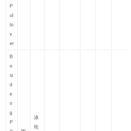
P
ul
lo
v
er
B
o
si
d
e
n
g
涤
P
纶