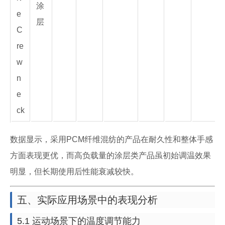
涂
e
层
C
re
w
n
e
ck
数据显示，采用PCM纤维混纺的产品在耐久性和整体手感
方面表现更优，而高负载量的涂层类产品虽初始调温效果
明显，但长期使用后性能衰减较快。
五、实际应用场景中的表现分析
5.1 运动场景下的温度调节能力