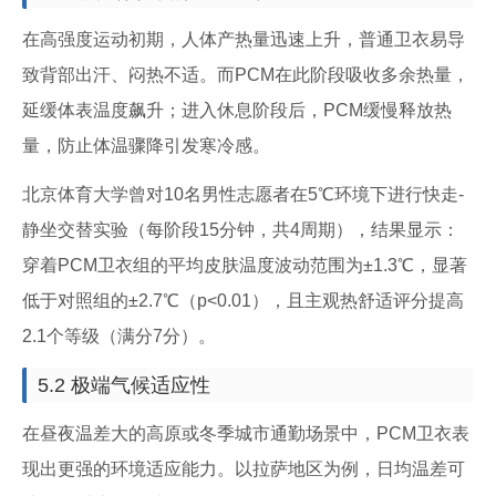
在高强度运动初期，人体产热量迅速上升，普通卫衣易导
致背部出汗、闷热不适。而PCM在此阶段吸收多余热量，
延缓体表温度飙升；进入休息阶段后，PCM缓慢释放热
量，防止体温骤降引发寒冷感。
北京体育大学曾对10名男性志愿者在5℃环境下进行快走-
静坐交替实验（每阶段15分钟，共4周期），结果显示：
穿着PCM卫衣组的平均皮肤温度波动范围为±1.3℃，显著
低于对照组的±2.7℃（p<0.01），且主观热舒适评分提高
2.1个等级（满分7分）。
5.2 极端气候适应性
在昼夜温差大的高原或冬季城市通勤场景中，PCM卫衣表
现出更强的环境适应能力。以拉萨地区为例，日均温差可