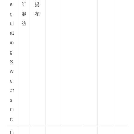
e
维
提
g
混
花
ul
纺
at
in
g
S
w
e
at
s
hi
rt
Li