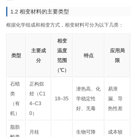
1.2 相变材料的主要类型
根据化学组成和相变方式，相变材料可分为以下几类：
相变
主要成
温度
应用局
类型
特点
分
范围
限
（℃）
石蜡
正构烷
潜热高、化
易泄
类
烃（C1
18–35
学稳定性
漏、导
（有
4–C3
好、无毒
热性差
机）
0）
脂肪
月桂
生物可降
成本较
酸类