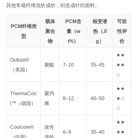
其他常规纤维混纺成纱，织造成针织面料。
载体
PCM含
相变潜
可纺
PCM纤维类
聚合
量（w
热（J/
性评
型
物
t%）
g）
价
★★
Outlast®
聚酯
7–10
35–45
★★
（美国）
☆
★★
ThermaCoo
聚丙
8–12
40–50
★☆
l™（德国）
烯
☆
★★
Coolcore®
改性
6–9
30–40
★★
（中国）
涤纶