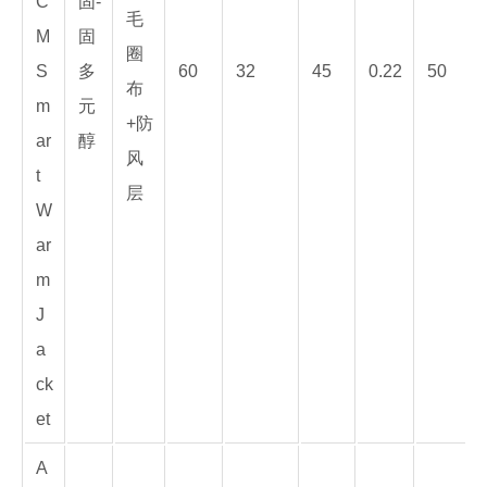
C
固-
毛
M
固
圈
S
多
60
32
45
0.22
50
布
m
元
+防
ar
醇
风
t
层
W
ar
m
J
a
ck
et
A