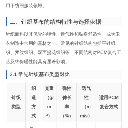
用于纺织服装领域。
二、针织基布的结构特性与选择依据
针织面料以其优异的弹性、透气性和贴身舒适性，成为卫
衣制造中常用的基材之一。常见的针织结构包括平针组
织、罗纹组织、双面提花组织等，不同结构对PCM复合工
艺及终保暖性能具有显著影响。
2.1 常见针织基布类型对比
织
克重
弹性
透气
针织
造
（g/
伸长
性
适用PCM
类型
方
m
率
（m
复合方式
式
²）
（%）
m/s）