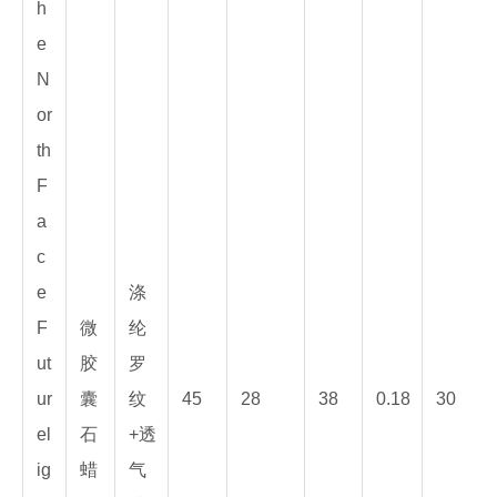
h
e
N
or
th
F
a
c
e
涤
F
微
纶
ut
胶
罗
ur
囊
纹
45
28
38
0.18
30
el
石
+透
ig
蜡
气