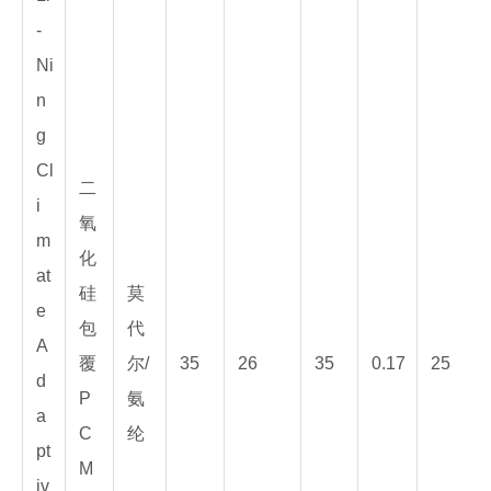
-
Ni
n
g
Cl
二
i
氧
m
化
at
硅
莫
e
包
代
A
覆
尔/
35
26
35
0.17
25
d
P
氨
a
C
纶
pt
M
iv