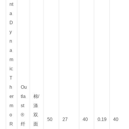
nt
a
D
y
n
a
m
ic
T
h
Ou
er
tla
棉/
m
st
涤
o
®
双
50
27
40
0.19
40
R
纤
面