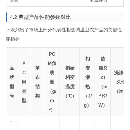
实验
主观评分
4.2 典型产品性能参数对比
下表列出了市场上部分代表性相变调温卫衣产品的关键性
能指标：
PC
相
热
P
M负
品
基
初始
变
阻R
C
载
洗涤耐
牌
布
相变
潜
ct
M
量
久性
型
结
温度
热
（m
类
（g/
（次）
号
构
（℃）
（J/
²·K/
型
m
g）
W）
²）
T