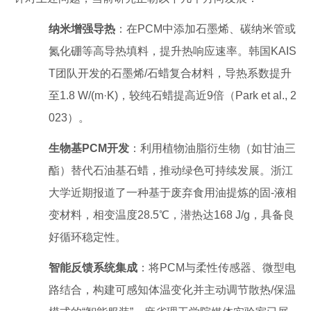
纳米增强导热
：在PCM中添加石墨烯、碳纳米管或
氮化硼等高导热填料，提升热响应速率。韩国KAIS
T团队开发的石墨烯/石蜡复合材料，导热系数提升
至1.8 W/(m·K)，较纯石蜡提高近9倍（Park et al., 2
023）。
生物基PCM开发
：利用植物油脂衍生物（如甘油三
酯）替代石油基石蜡，推动绿色可持续发展。浙江
大学近期报道了一种基于废弃食用油提炼的固-液相
变材料，相变温度28.5℃，潜热达168 J/g，具备良
好循环稳定性。
智能反馈系统集成
：将PCM与柔性传感器、微型电
路结合，构建可感知体温变化并主动调节散热/保温