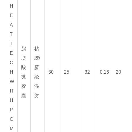
H
E
A
T
T
脂
粘
E
肪
胶/
C
酸
腈
H
30
25
32
0.16
20
微
纶
W
胶
混
IT
囊
纺
H
P
C
M