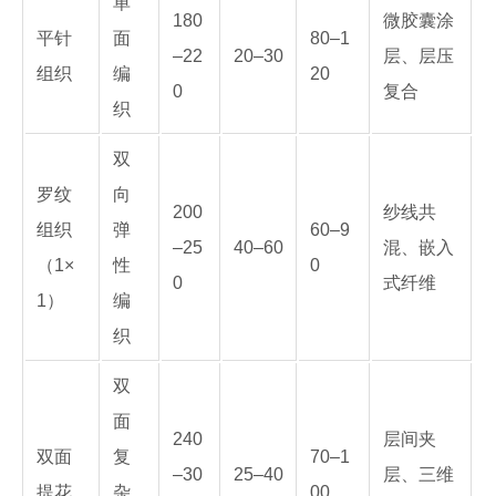
单
180
微胶囊涂
平针
面
80–1
–22
20–30
层、层压
组织
编
20
0
复合
织
双
罗纹
向
200
纱线共
组织
弹
60–9
–25
40–60
混、嵌入
（1×
性
0
0
式纤维
1）
编
织
双
面
240
层间夹
双面
复
70–1
–30
25–40
层、三维
提花
杂
00