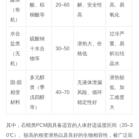
酸、棕
20–60
解、安全性
高、易
（有
榈酸等
高
氧化
机）
水合
过冷严
硫酸钠
盐类
潜热大、价
重、易
十水合
30–50
（无
格低
析出结
物等
机）
晶水
多元醇
潜热较
固-固
无液体泄漏
类（季
低、加
相变
40–70
风险、循环
戊四醇
工难度
材料
稳定性好
等）
大
其中，石蜡类PCM因具备适宜的人体舒适温度区间（20–3
0℃）、较高的相变潜热以及良好的生物相容性，被广泛应