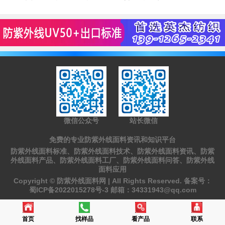
微信公众号
站长微信
免费的专业防紫外线面料资讯和知识平台
防紫外线面料标准、防紫外线面料技术、防紫外线面料资讯、防紫
外线面料产品、防紫外线面料工厂、防紫外线面料问答、防紫外线
面料应用
Copyright ©
防紫外线面料网 |
All Rights Reserved. 备案号：
蜀ICP备2022015278号-3
邮箱：
34331943@qq.com
首页
找样品
看产品
联系