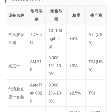
型号示
测量范
设备名称
精度
生产商
例
围
10–100
气溶胶发
TDA-5
ATI (US
μg/L可
±5%
生器
C
A)
调
0.000
AM-51
TSI (US
光度计
1%–10
±3%
0
A)
0%
AeroTr
0.000
气溶胶光
ak 902
1%–10
±2.5%
TSI
度计套装
0
0%