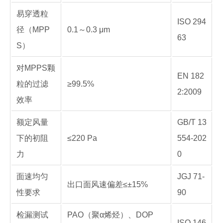
易穿透粒
ISO 294
径（MPP
0.1～0.3 μm
63
S）
对MPPS颗
EN 182
粒的过滤
≥99.5%
2:2009
效率
额定风量
GB/T 13
下的初阻
≤220 Pa
554-202
力
0
面速均匀
JGJ 71-
出口面风速偏差≤±15%
性要求
90
检漏测试
PAO（聚α烯烃）、DOP
ISO 146