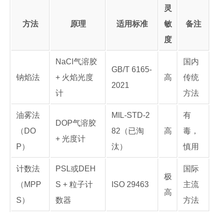
灵
方法
原理
适用标准
敏
备注
度
NaCl气溶胶
国内
GB/T 6165-
钠焰法
+ 火焰光度
高
传统
2021
计
方法
油雾法
MIL-STD-2
有
DOP气溶胶
（DO
82（已淘
高
毒，
+ 光度计
P）
汰）
慎用
计数法
PSL或DEH
国际
极
（MPP
S + 粒子计
ISO 29463
主流
高
S）
数器
方法