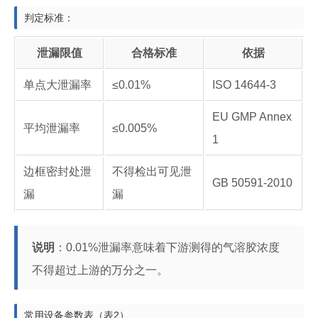
判定标准：
泄漏限值
合格标准
依据
单点大泄漏率
≤0.01%
ISO 14644-3
EU GMP Annex
平均泄漏率
≤0.005%
1
边框密封处泄
不得检出可见泄
GB 50591-2010
漏
漏
说明
：0.01%泄漏率意味着下游测得的气溶胶浓度
不得超过上游的万分之一。
常用设备参数表（表2）