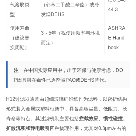
气溶胶类
（邻苯二甲酸二辛酯）或冷
44-3
型
发烟DEHS
使用寿命
ASHRA
3～5年（视使用频率与环境
（建议更
E Hand
而定）
换周期）
book
注
：在中国实际应用中，出于环保与健康考虑，DO
P因具潜在毒性已逐渐被PAO或DEHS替代。
H12过滤器通常由超细玻璃纤维纸作为滤料，以密折结构
形式装入金属或塑料框架中，具备高容尘量、低阻力、长
寿命等特点。其过滤机制主要包括
拦截效应、惯性碰撞、
扩散沉积和静电吸引
四种物理作用，尤其对0.3μm左右的