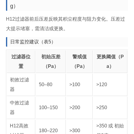
g）
H12过滤器前后压差反映其积尘程度与阻力变化。压差过
大提示堵塞，需清洁或更换。
日常监控建议（表5）
过滤器位
初始压差
警戒值
更换阈值（P
置
（Pa）
（Pa）
a）
初效过滤
50–80
>100
>120
器
中效过滤
100–150
>200
>250
器
H12高效
>350 或 初始
180–220
>300