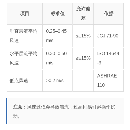
允许偏
项目
标准值
依据
差
垂直层流平均
0.25–0.45
≤±15%
JGJ 71-90
风速
m/s
水平层流平均
0.30–0.50
ISO 14644
≤±15%
风速
m/s
-3
ASHRAE
低点风速
≥0.2 m/s
——
110
注意
：风速过低会导致湍流，过高则易引起操作扰
动。