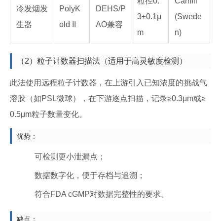
粒径0.
Camfil
冷发烟发
PolyK
DEHS/P
3±0.1μ
(Swede
生器
old II
AO兼容
m
n)
（2）粒子计数器扫描法（适用于高灵敏度检测）
此法使用远程粒子计数器，在上游引入已知浓度的挑战气
溶胶（如PSL微球），在下游逐点扫描，记录≥0.3μm或≥
0.5μm粒子数量变化。
优势：
可检测更小泄漏点；
数据数字化，便于存档与追溯；
符合FDA cGMP对数据完整性的要求。
缺点：