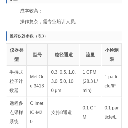
成本较高；
操作复杂，需专业培训人员。
推荐仪器参数（表3）
仪器类
小检测
型号
粒径通道
流量
型
限
手持式
0.3, 0.5, 1.0,
1 CFM
Met On
1 parti
粒子计
3.0, 5.0, 10.
(28.3 L/
e 3413
cle/ft³
数器
0 μm
min)
远程多
Climet
0.1 CF
0.1 par
点采样
IC-M2
支持8通道
M
ticle/L
系统
0