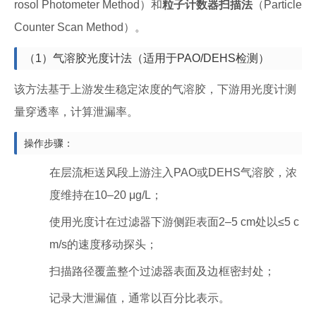
rosol Photometer Method）和
粒子计数器扫描法
（Particle
Counter Scan Method）。
（1）气溶胶光度计法（适用于PAO/DEHS检测）
该方法基于上游发生稳定浓度的气溶胶，下游用光度计测
量穿透率，计算泄漏率。
操作步骤：
在层流柜送风段上游注入PAO或DEHS气溶胶，浓
度维持在10–20 μg/L；
使用光度计在过滤器下游侧距表面2–5 cm处以≤5 c
m/s的速度移动探头；
扫描路径覆盖整个过滤器表面及边框密封处；
记录大泄漏值，通常以百分比表示。