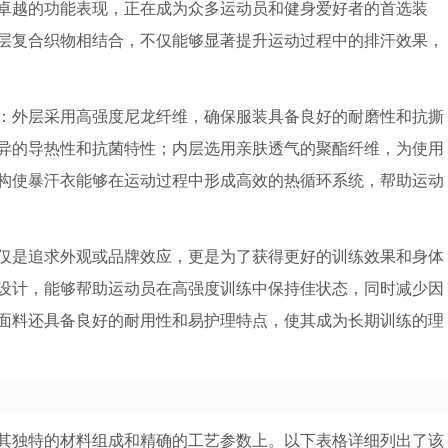
卓越的功能表现，正在成为众多运动员和健身爱好者的首选装
层复合织物相结合，不仅能够显著提升运动过程中的排汗效果，
：外层采用高强度尼龙纤维，确保服装具备良好的耐磨性和抗撕
异的导热性和抗菌特性；内层选用亲肤透气的聚酯纤维，为使用
构使暴汗衣能够在运动过程中形成高效的热循环系统，帮助运动
仅是追求外观或品牌效应，更是为了获得更好的训练效果和身体
设计，能够帮助运动员在高强度训练中保持佳状态，同时减少因
面料还具备良好的耐用性和易护理特点，使其成为长期训练的理
其独特的材料组成和精确的工艺参数上。以下表格详细列出了该