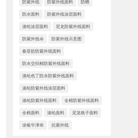
防紫外线
防紫外线面料
防晒
防水面料
防紫外线涂层面料
涤纶涂层面料
尼龙防紫外线面料
防紫外线伞
防紫外线示意图
春亚纺防紫外线面料
防水交织棉防紫外线面料
涤纶色丁防水防紫外线面料
涤纶防紫外线涂层面料
涤纶防紫外线面料
全棉防紫外线面料
全棉面料
涤纶面料
尼龙格子面料
涂银牛津布
抗紫外线