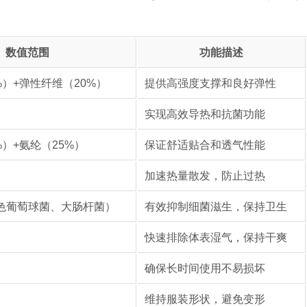
数值范围
功能描述
%）+弹性纤维（20%）
提供高强度支撑和良好弹性
实现高效导热和抗菌功能
%）+氨纶（25%）
保证舒适贴合和透气性能
加速热量散发，防止过热
金黄色葡萄球菌、大肠杆菌）
有效抑制细菌滋生，保持卫生
快速排除体表湿气，保持干爽
确保长时间使用不易损坏
维持服装形状，避免变形