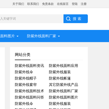
关于我们
联系我们
免责条款
在线留言
登陆
注册
线面料图片
防紫外线面料厂家
网站分类
防紫外线面料资讯
防紫外线面料应用
防紫外线伞
防紫外线服装
防紫外线帽子
防紫外线帐篷
防紫外线窗帘
其它防紫外线产品
防紫外线面料技术
防紫外线面料厂家
防紫外线面料问答
防紫外线面料图片
防紫外线伞
防紫外线服装