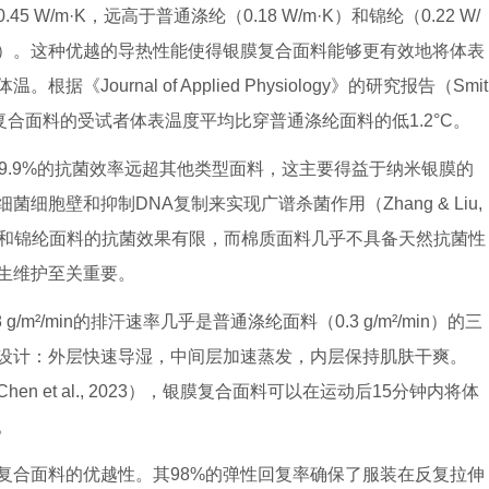
/m·K，远高于普通涤纶（0.18 W/m·K）和锦纶（0.22 W/
/m·K）。这种优越的导热性能使得银膜复合面料能够更有效地将体表
ournal of Applied Physiology》的研究报告（Smit
着银膜复合面料的受试者体表温度平均比穿普通涤纶面料的低1.2°C。
9.9%的抗菌效率远超其他类型面料，这主要得益于纳米银膜的
胞壁和抑制DNA复制来实现广谱杀菌作用（Zhang & Liu,
之下，普通涤纶和锦纶面料的抗菌效果有限，而棉质面料几乎不具备天然抗菌性
生维护至关重要。
m²/min的排汗速率几乎是普通涤纶面料（0.3 g/m²/min）的三
设计：外层快速导湿，中间层加速蒸发，内层保持肌肤干爽。
指出（Chen et al., 2023），银膜复合面料可以在运动后15分钟内将体
。
复合面料的优越性。其98%的弹性回复率确保了服装在反复拉伸