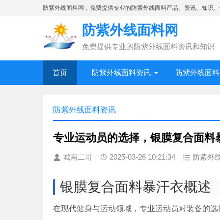
防紫外线面料网，免费提供专业的防紫外线面料产品、资讯、知识、
防紫外线面料网
免费提供专业的防紫外线面料资讯和知识
首页
防紫外线面料资讯
防紫外线面料
防紫外线面料资讯
专业运动员的选择，银膜复合面料
城南二哥
2025-03-26 10:21:34
防紫外
银膜复合面料暴汗衣概述
在现代健身与运动领域，专业运动员对装备的选