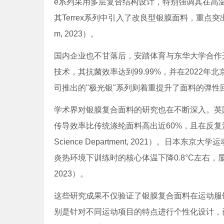
e系列采用多层复合结构设计，特别强调其在高温环境下的散
其Terrex系列中引入了改良型银膜面料，重点突出了其
m, 2023）。
国内企业也不甘落后，安踏体育与东华大学合作
技术，其抗菌效率达到99.99%，并在2022
司推出的"极光银"系列则着重提升了面料的弹性
学术界对银膜复合面料的研究也在不断深入。英
传导效率比传统涤纶面料高出近60%，且在反复洗涤后仍能保持
Science Department, 2021）。
炎热环境下训练时的核心体温下降0.8°C左右，显著降低了中暑风险
2023）。
这些研究成果不仅验证了银膜复合面料在运动服
别是针对不同运动项目的特点进行个性化设计，