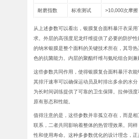
耐磨指数
标准测试
>10,000次摩擦
从上述参数可以看出，银膜复合面料暴汗衣采用
求。外层的高强度尼龙纤维提供了必要的防护性
的纳米银膜是整个面料的关键技术所在，其导热
色的抗菌能力。内层的聚酯纤维与氨纶组合则兼
这些参数共同作用，使得银膜复合面料暴汗衣能
其排汗速率可以确保运动员及时排出多余的水分，
为长时间训练提供了可靠的卫生保障。拉伸强度
原有形态和性能。
值得注意的是，这些参数并非孤立存在，而是相
联系，二者共同影响着整体的热管理效果。同样
性和使用寿命。这种多参数优化的设计理念，正