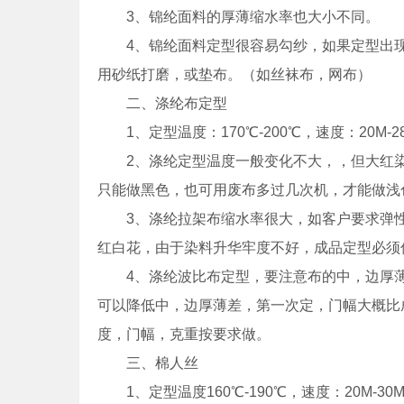
3、锦纶面料的厚薄缩水率也大小不同。
4、锦纶面料定型很容易勾纱，如果定型出现
用砂纸打磨，或垫布。（如丝袜布，网布）
二、涤纶布定型
1、定型温度：170℃-200℃，速度：20M-28
2、涤纶定型温度一般变化不大，，但大红染
只能做黑色，也可用废布多过几次机，才能做浅
3、涤纶拉架布缩水率很大，如客户要求弹性
红白花，由于染料升华牢度不好，成品定型必须
4、涤纶波比布定型，要注意布的中，边厚薄
可以降低中，边厚薄差，第一次定，门幅大概比成品
度，门幅，克重按要求做。
三、棉人丝
1、定型温度160℃-190℃，速度：20M-30M