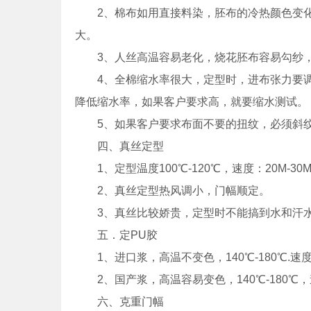
2、棉布如用直接料染，胚布的冷热颜色变化
大。
3、人丝高温容易老化，烧花胚布容易勾纱
4、全棉缩水率很大，定型时，进布张力要调
降低缩水率，如果客户要求高，就要缩水测试。
5、如果客户要求布面不要的扭纹，必须斜
四、真丝定型
1、定型温度100℃-120℃，速度：20M-30M
2、真丝定型热风调小，门幅顺定。
3、真丝比较娇贵，定型时不能搞到水和汗水
五．定PU胶
1、进口浆，高温不变色，140℃-180℃.速度2
2、国产浆，高温容易变色，140℃-180℃，速
六、克重门幅