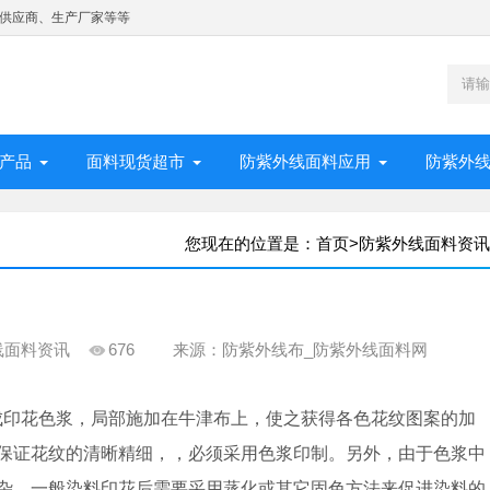
供应商、生产厂家等等
产品
面料现货超市
防紫外线面料应用
防紫外
您现在的位置是：
首页
>
防紫外线面料资讯
线面料资讯
676
来源：防紫外线布_防紫外线面料网
制成印花色浆，局部施加在牛津布上，使之获得各色花纹图案的加
保证花纹的清晰精细，，必须采用色浆印制。另外，由于色浆中
杂，一般染料印花后需要采用蒸化或其它固色方法来促进染料的